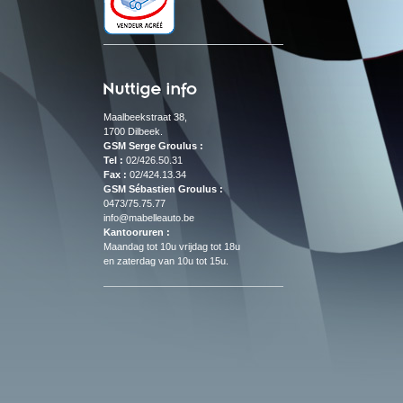
Maalbeekstraat 38,
1700 Dilbeek.
GSM Serge Groulus :
Tel :
02/426.50.31
Fax :
02/424.13.34
GSM Sébastien Groulus :
0473/75.75.77
info@mabelleauto.be
Kantooruren :
Maandag tot
10u
vrijdag
tot
18u
en
zaterdag
van 10u
tot
15u
.