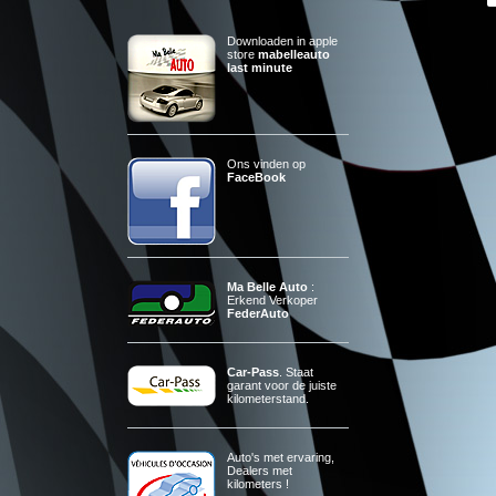
Downloaden in apple
store
mabelleauto
last minute
Ons vinden op
FaceBook
Ma Belle Auto
:
Erkend Verkoper
FederAuto
Car-Pass
. Staat
garant voor de juiste
kilometerstand.
Auto's met ervaring,
Dealers met
kilometers !